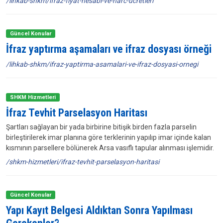
/lihkab-shkm/ifraz-fiyat-hesabi-ve-harc-ucretleri
Güncel Konular
İfraz yaptırma aşamaları ve ifraz dosyası örneği
/lihkab-shkm/ifraz-yaptirma-asamalari-ve-ifraz-dosyasi-ornegi
SHKM Hizmetleri
İfraz Tevhit Parselasyon Haritası
Şartları sağlayan bir yada birbirine bitişik birden fazla parselin
birleştirilerek imar planına göre terklerinin yapılıp imar içinde kalan
kısmının parsellere bölünerek Arsa vasıflı tapular alınması işlemidir.
/shkm-hizmetleri/ifraz-tevhit-parselasyon-haritasi
Güncel Konular
Yapı Kayıt Belgesi Aldıktan Sonra Yapılması