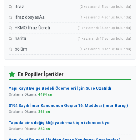
ifraz
(2 kez arandı 5 sonuç bulundu)
ifraz dosyasÄ±
(1 kez arandı 4 sonuç bulundu)
HKMO İfraz Ücreti
(1 kez arandı 14 sonuç bulundu)
harita
(1 kez arandı 17 sonuç bulundu)
bölüm
(1 kez arandı 8 sonuç bulundu)
En Popüler İçerikler
Yapı Kayıt Belge Bedeli Ödemeleri İçin Süre Uzatıldı
Ortalama Okuma:
4484 sn
3194 Sayılı İmar Kanununun Geçici 16. Maddesi (İmar Barışı)
Ortalama Okuma:
361 sn
Tapuda cins değişikliği yaptırmak için izlenecek yol
Ortalama Okuma:
262 sn
Yapı Kayıt Belgesi Aldıktan Sonra Yapılması Gerekenler?