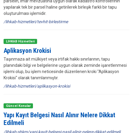
parselin, imar mevzuatına uygun olarak kadastro kontrollerinin
yapılarak tek bir parsel haline getirilerek birleşik farklı bir tapu
oluşturulması işlemidir.
/lihkab-hizmetleri/tevhit-birlestirme
LIHKAB Hizmetleri
Aplikasyon Krokisi
Taşınmaza ait mülkiyet veya irtifak hakkı sınırlarının, tapu
planındaki bilgi ve belgelerine uygun olarak zeminde işaretlenmesi
işlemi olup, bu işlem neticesinde düzenlenen kroki "Aplikasyon
Krokisi" olarak tanımlanmıştır.
/lihkab-hizmetleri/aplikasyon-krokisi
Güncel Konular
Yapı Kayıt Belgesi Nasıl Alınır Nelere Dikkat
Edilmeli
/lihkab-shkm/yapi-kayit-belgesi-nasil-alinir-nelere-dikkat-edilmeli