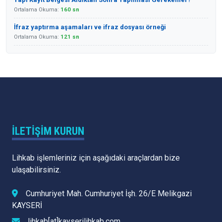
Ortalama Okuma:
160 sn
İfraz yaptırma aşamaları ve ifraz dosyası örneği
Ortalama Okuma:
121 sn
İLETIŞIM KURUN
Lihkab işlemleriniz için aşağıdaki araçlardan bize
ulaşabilirsiniz.
Cumhuriyet Mah. Cumhuriyet İşh. 26/E Melikgazi
KAYSERİ
lihkab[at]kayserilihkab.com