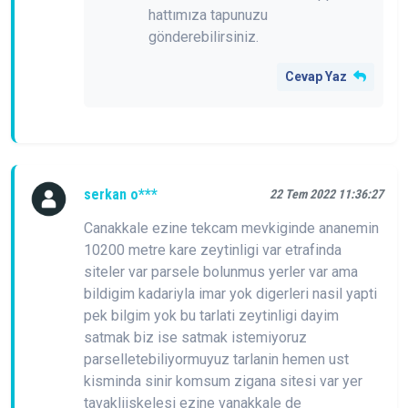
hattımıza tapunuzu
gönderebilirsiniz.
Cevap Yaz
serkan o***
22 Tem 2022 11:36:27
Canakkale ezine tekcam mevkiginde ananemin
10200 metre kare zeytinligi var etrafinda
siteler var parsele bolunmus yerler var ama
bildigim kadariyla imar yok digerleri nasil yapti
pek bilgim yok bu tarlati zeytinligi dayim
satmak biz ise satmak istemiyoruz
parselletebiliyormuyuz tarlanin hemen ust
kisminda sinir komsum zigana sitesi var yer
tavakliiskelesi ezine vanakkale de