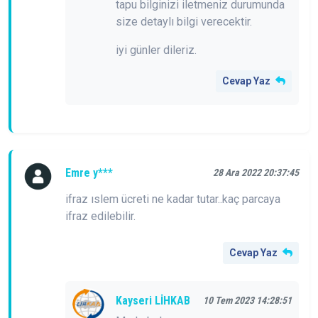
tapu bilginizi iletmeniz durumunda
size detaylı bilgi verecektir.
iyi günler dileriz.
Cevap Yaz
Emre y***
28 Ara 2022 20:37:45
ifraz ıslem ücreti ne kadar tutar..kaç parcaya
ifraz edilebilir.
Cevap Yaz
Kayseri LİHKAB
10 Tem 2023 14:28:51