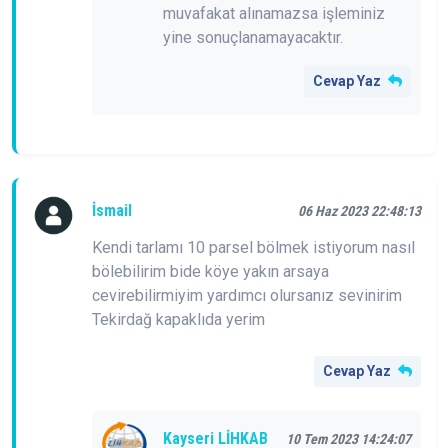
muvafakat alınamazsa işleminiz
yine sonuçlanamayacaktır.
Cevap Yaz
İsmail
06 Haz 2023 22:48:13
Kendi tarlamı 10 parsel bölmek istiyorum nasıl
bölebilirim bide köye yakın arsaya
cevirebilirmiyim yardımcı olursanız sevinirim
Tekirdağ kapaklıda yerim
Cevap Yaz
Kayseri LİHKAB
10 Tem 2023 14:24:07