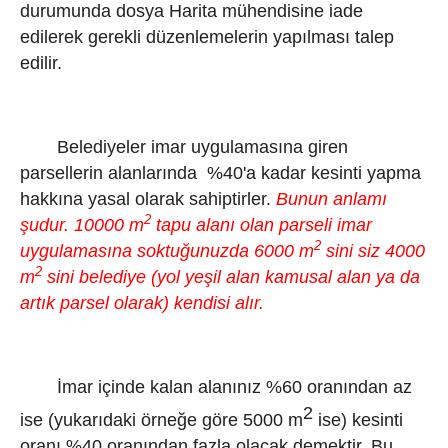
durumunda dosya Harita mühendisine iade
edilerek gerekli düzenlemelerin yapılması talep
edilir.
Belediyeler imar uygulamasına giren
parsellerin alanlarında %40'a kadar kesinti yapma
hakkına yasal olarak sahiptirler.
Bunun anlamı
2
şudur. 10000 m
tapu alanı olan parseli imar
2
uygulamasına soktuğunuzda 6000 m
sini siz 4000
2
m
sini belediye (yol yeşil alan kamusal alan ya da
artık parsel olarak) kendisi alır.
İmar içinde kalan alanınız %60 oranından az
2
ise (yukarıdaki örneğe göre 5000 m
ise) kesinti
oranı %40 oranından fazla olacak demektir. Bu