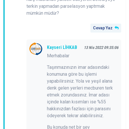
terkin yapmadan parselasyon yaptrmak
mümkün müdür?
Cevap Yaz
Kayseri LİHKAB
13 Nis 2022 09:35:06
Merhabalar
Taşınmazınızın imar adasındaki
konumuna göre bu işlemi
yapabilirsiniz. Yola ve yeşil alana
denk gelen yerleri mecburen terk
etmek zorundasınız. İmar adası
içinde kalan kısımları ise %55
hakkınızdan fazlası için parasını
ödeyerek tekrar alabilirsiniz.
Bu konuda net bir şey