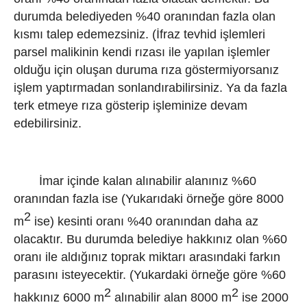
durumda belediyeden %40 oranından fazla olan
kısmı talep edemezsiniz. (İfraz tevhid işlemleri
parsel malikinin kendi rızası ile yapılan işlemler
olduğu için oluşan duruma rıza göstermiyorsanız
işlem yaptırmadan sonlandırabilirsiniz. Ya da fazla
terk etmeye rıza gösterip işleminize devam
edebilirsiniz.
İmar içinde kalan alınabilir alanınız %60
oranından fazla ise (Yukarıdaki örneğe göre 8000
2
m
ise) kesinti oranı %40 oranından daha az
olacaktır. Bu durumda belediye hakkınız olan %60
oranı ile aldığınız toprak miktarı arasındaki farkın
parasını isteyecektir. (Yukardaki örneğe göre %60
2
2
hakkınız 6000 m
alınabilir alan 8000 m
ise 2000