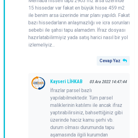
Merhaba hisseli tapu 2903 m2 arsa üzerinde
15 hissedar var fakat en büyük hisse 459 m2
ile benim arsa üzerinde imar planı yapıldı. Fakat
bazı hissedarların anlaşmazlığı ve icra sorunları
sebebi ile şahsi tapu alamadım. İfraz dosyası
hazırlatabilirmiyiz yada satış harici nasıl bir yol
izlemeliyiz...
Cevap Yaz
Kayseri LİHKAB
03 Ara 2022 14:47:44
İfrazlar parsel bazlı
yapılabilmektedir. Tüm parsel
maliklerinin katılımı ile ancak ifraz
yaptırabilirsiniz, bahsettiğiniz gibi
üzerinde haciz kamu şerhi vb.
durum olması durumunda tapu
aşamasında ilgili kurumdan