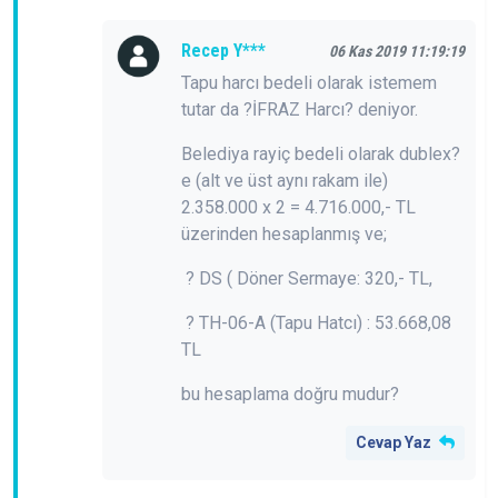
Recep Y***
06 Kas 2019 11:19:19
Tapu harcı bedeli olarak istemem
tutar da ?İFRAZ Harcı? deniyor.
Belediya rayiç bedeli olarak dublex?
e (alt ve üst aynı rakam ile)
2.358.000 x 2 = 4.716.000,- TL
üzerinden hesaplanmış ve;
? DS ( Döner Sermaye: 320,- TL,
? TH-06-A (Tapu Hatcı) : 53.668,08
TL
bu hesaplama doğru mudur?
Cevap Yaz