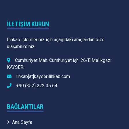
İLETIŞIM KURUN
Lihkab işlemleriniz için aşağıdaki araçlardan bize
ulaşabilirsiniz.
Cumhuriyet Mah. Cumhuriyet İşh. 26/E Melikgazi
KAYSERİ
lihkab[at]kayserilihkab.com
+90 (352) 222 35 64
BAĞLANTILAR
Ana Sayfa