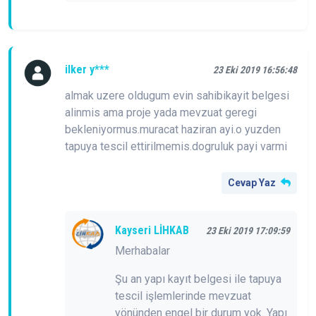
ilker y***
23 Eki 2019 16:56:48
almak uzere oldugum evin sahibikayit belgesi
alinmis ama proje yada mevzuat geregi
bekleniyormus.muracat haziran ayi.o yuzden
tapuya tescil ettirilmemis.dogruluk payi varmi
Cevap Yaz
Kayseri LİHKAB
23 Eki 2019 17:09:59
Merhabalar
Şu an yapı kayıt belgesi ile tapuya
tescil işlemlerinde mevzuat
yönünden engel bir durum yok. Yapı