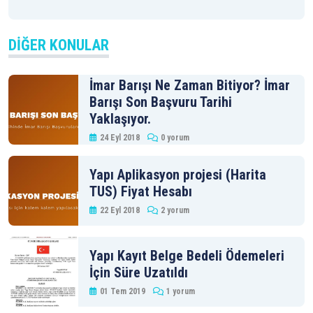
DIĞER KONULAR
İmar Barışı Ne Zaman Bitiyor? İmar
Barışı Son Başvuru Tarihi
Yaklaşıyor.
24 Eyl 2018
0 yorum
Yapı Aplikasyon projesi (Harita
TUS) Fiyat Hesabı
22 Eyl 2018
2 yorum
Yapı Kayıt Belge Bedeli Ödemeleri
İçin Süre Uzatıldı
01 Tem 2019
1 yorum