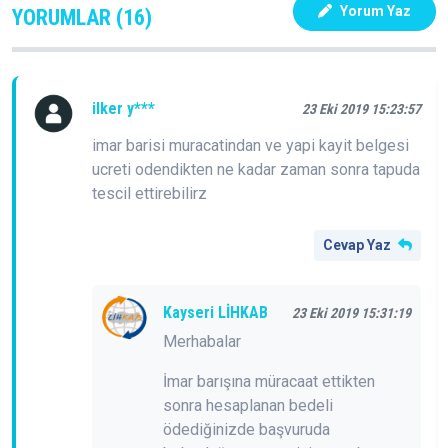
Yorum Yaz
YORUMLAR (16)
ilker y***
23 Eki 2019 15:23:57
imar barisi muracatindan ve yapi kayit belgesi
ucreti odendikten ne kadar zaman sonra tapuda
tescil ettirebilirz
Cevap Yaz
Kayseri LİHKAB
23 Eki 2019 15:31:19
Merhabalar
İmar barışına müracaat ettikten
sonra hesaplanan bedeli
ödediğinizde başvuruda