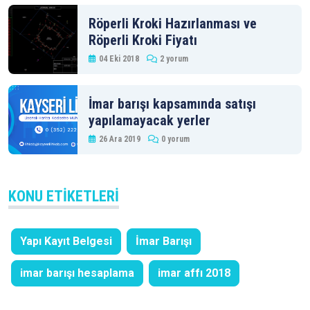
Röperli Kroki Hazırlanması ve
Röperli Kroki Fiyatı
04 Eki 2018
2 yorum
İmar barışı kapsamında satışı
yapılamayacak yerler
26 Ara 2019
0 yorum
KONU ETIKETLERI
Yapı Kayıt Belgesi
İmar Barışı
imar barışı hesaplama
imar affı 2018