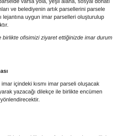
 parselde varsa yola, yeşil alana, sosyal donatı
nları ve belediyenin artık parsellerini parsele
ı lejantına uygun imar parselleri oluşturulup
tır.
 birlikte ofisimizi ziyaret ettiğinizde imar durum
ması
 imar içindeki kısmı imar parseli oluşacak
layarak yazacağı dilekçe ile birlikte encümen
e yönlendirecektir.