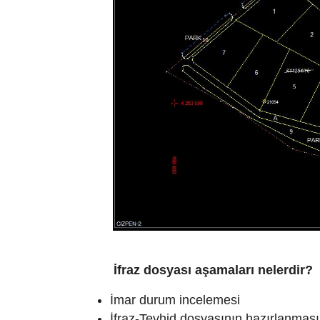
İfraz dosyası aşamaları nelerdir?
İmar durum incelemesi
İfraz-Tevhid dosyasının hazırlanması