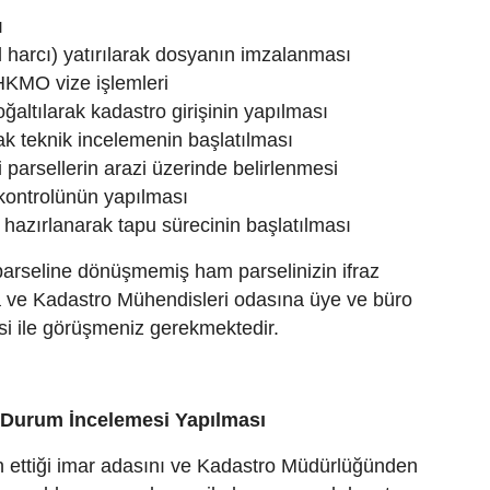
ı
d harcı) yatırılarak dosyanın imzalanması
KMO vize işlemleri
altılarak kadastro girişinin yapılması
rak teknik incelemenin başlatılması
 parsellerin arazi üzerinde belirlenmesi
 kontrolünün yapılması
zırlanarak tapu sürecinin başlatılması
 parseline dönüşmemiş ham parselinizin ifraz
ita ve Kadastro Mühendisleri odasına üye ve büro
isi ile görüşmeniz gerekmektedir.
 Durum İncelemesi Yapılması
n ettiği imar adasını ve Kadastro Müdürlüğünden