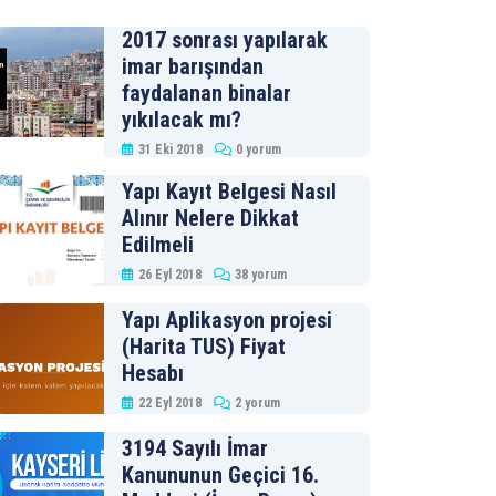
2017 sonrası yapılarak
imar barışından
faydalanan binalar
yıkılacak mı?
31 Eki 2018
0 yorum
Yapı Kayıt Belgesi Nasıl
Alınır Nelere Dikkat
Edilmeli
26 Eyl 2018
38 yorum
Yapı Aplikasyon projesi
(Harita TUS) Fiyat
Hesabı
22 Eyl 2018
2 yorum
3194 Sayılı İmar
Kanununun Geçici 16.