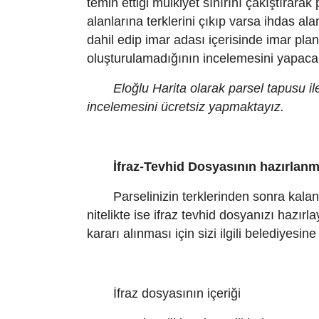
temin ettiği mülkiyet sınırını çakıştırarak
alanlarına terklerini çıkıp varsa ihdas ala
dahil edip imar adası içerisinde imar plan
oluşturulamadığının incelemesini yapacak
Eloğlu Harita olarak parsel tapusu ile
incelemesini ücretsiz yapmaktayız.
İfraz-Tevhid Dosyasının hazırlan
Parselinizin terklerinden sonra kalan
nitelikte ise ifraz tevhid dosyanızı hazır
kararı alınması için sizi ilgili belediyesin
İfraz dosyasının içeriği