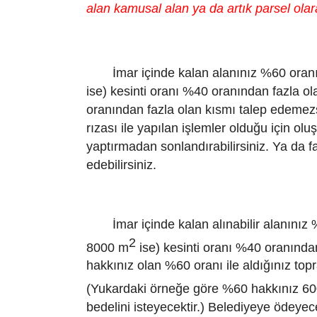
alan kamusal alan ya da artık parsel olara
İmar içinde kalan alanınız %60 oran
ise) kesinti oranı %40 oranından fazla 
oranından fazla olan kısmı talep edemezsin
rızası ile yapılan işlemler olduğu için o
yaptırmadan sonlandırabilirsiniz. Ya da f
edebilirsiniz.
İmar içinde kalan alınabilir alanını
2
8000 m
ise) kesinti oranı %40 oranında
hakkınız olan %60 oranı ile aldığınız topr
(Yukardaki örneğe göre %60 hakkınız 6
bedelini isteyecektir.) Belediyeye ödeye