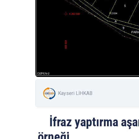
Kayseri LİHKAB
İfraz yaptırma aşa
örneği