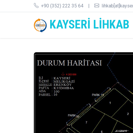
+90 (352) 222 35 64
|
lihkab[at]kayse
KAYSERİ LİHKAB