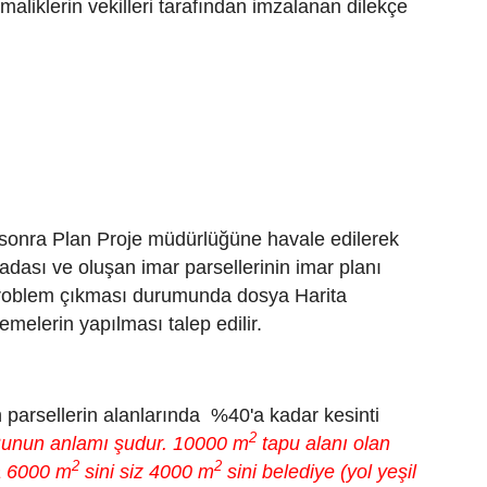
maliklerin vekilleri tarafından imzalanan dilekçe
n sonra Plan Proje müdürlüğüne havale edilerek
ar adası ve oluşan imar parsellerinin imar planı
r. Problem çıkması durumunda dosya Harita
melerin yapılması talep edilir.
 parsellerin alanlarında %40'a kadar kesinti
2
unun anlamı şudur. 10000 m
tapu alanı olan
2
2
a 6000 m
sini siz 4000 m
sini belediye (yol yeşil