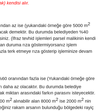
k) kendisi alır.
2
ından az ise (yukarıdaki örneğe göre 5000 m
olacak demektir. Bu durumda belediyeden %40
iz. (İfraz tevhid işlemleri parsel malikinin kendi
luşan duruma rıza göstermiyorsanız işlem
azla terk etmeye rıza gösterip işleminize devam
z %60 oranından fazla ise (Yukarıdaki örneğe göre
n daha az olacaktır. Bu durumda belediye
ak miktarı arasındaki farkın parasını isteyecektir.
2
2
2
000 m
alınabilir alan 8000 m
ise 2000 m
nin
ceğiniz rakam arsanın bulunduğu bölgedeki rayiç