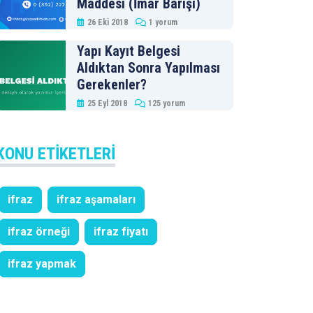
Maddesi (İmar Barışı)
26 Eki 2018
1 yorum
Yapı Kayıt Belgesi
Aldıktan Sonra Yapılması
Gerekenler?
25 Eyl 2018
125 yorum
KONU ETIKETLERI
ifraz
ifraz aşamaları
ifraz örneği
ifraz fiyatı
ifraz yapmak