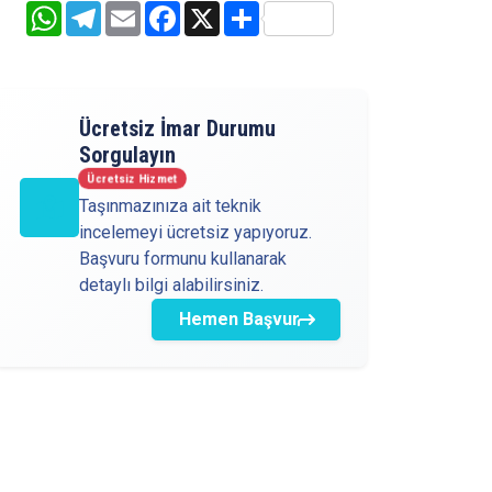
WhatsApp
Telegram
Email
Facebook
X
Share
Ücretsiz İmar Durumu
Sorgulayın
Ücretsiz Hizmet
Taşınmazınıza ait teknik
incelemeyi ücretsiz yapıyoruz.
Başvuru formunu kullanarak
detaylı bilgi alabilirsiniz.
Hemen Başvur