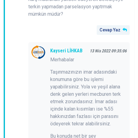
terkin yapmadan parselasyon yaptrmak
mümkün müdür?
Cevap Yaz
Kayseri LİHKAB
13 Nis 2022 09:35:06
Merhabalar
Taşınmazınızın imar adasındaki
konumuna göre bu işlemi
yapabilirsiniz. Yola ve yeşil alana
denk gelen yerleri mecburen terk
etmek zorundasınız. İmar adası
içinde kalan kısımları ise %55
hakkınızdan fazlası için parasını
ödeyerek tekrar alabilirsiniz.
Bu konuda net bir şey