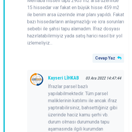
Merhaba hisseli tapu 2903 m2 arsa üzerinde
15 hissedar var fakat en büyük hisse 459 m2
ile benim arsa üzerinde imar planı yapıldı. Fakat
bazı hissedarların anlaşmazlığı ve icra sorunları
sebebi ile şahsi tapu alamadım. İfraz dosyası
hazırlatabilirmiyiz yada satış harici nasıl bir yol
izlemeliyiz...
Cevap Yaz
Kayseri LİHKAB
03 Ara 2022 14:47:44
İfrazlar parsel bazlı
yapılabilmektedir. Tüm parsel
maliklerinin katılımı ile ancak ifraz
yaptırabilirsiniz, bahsettiğiniz gibi
üzerinde haciz kamu şerhi vb.
durum olması durumunda tapu
aşamasında ilgili kurumdan