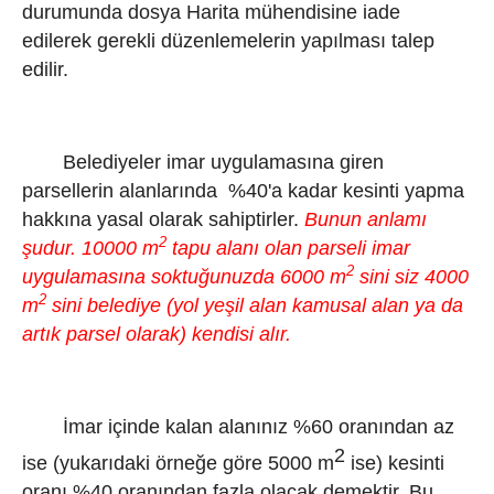
durumunda dosya Harita mühendisine iade
edilerek gerekli düzenlemelerin yapılması talep
edilir.
Belediyeler imar uygulamasına giren
parsellerin alanlarında %40'a kadar kesinti yapma
hakkına yasal olarak sahiptirler.
Bunun anlamı
2
şudur. 10000 m
tapu alanı olan parseli imar
2
uygulamasına soktuğunuzda 6000 m
sini siz 4000
2
m
sini belediye (yol yeşil alan kamusal alan ya da
artık parsel olarak) kendisi alır.
İmar içinde kalan alanınız %60 oranından az
2
ise (yukarıdaki örneğe göre 5000 m
ise) kesinti
oranı %40 oranından fazla olacak demektir. Bu