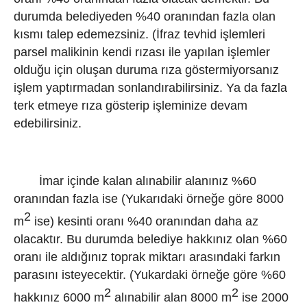
durumda belediyeden %40 oranından fazla olan
kısmı talep edemezsiniz. (İfraz tevhid işlemleri
parsel malikinin kendi rızası ile yapılan işlemler
olduğu için oluşan duruma rıza göstermiyorsanız
işlem yaptırmadan sonlandırabilirsiniz. Ya da fazla
terk etmeye rıza gösterip işleminize devam
edebilirsiniz.
İmar içinde kalan alınabilir alanınız %60
oranından fazla ise (Yukarıdaki örneğe göre 8000
2
m
ise) kesinti oranı %40 oranından daha az
olacaktır. Bu durumda belediye hakkınız olan %60
oranı ile aldığınız toprak miktarı arasındaki farkın
parasını isteyecektir. (Yukardaki örneğe göre %60
2
2
hakkınız 6000 m
alınabilir alan 8000 m
ise 2000