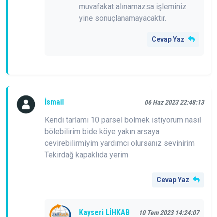
muvafakat alınamazsa işleminiz
yine sonuçlanamayacaktır.
Cevap Yaz
İsmail
06 Haz 2023 22:48:13
Kendi tarlamı 10 parsel bölmek istiyorum nasıl
bölebilirim bide köye yakın arsaya
cevirebilirmiyim yardımcı olursanız sevinirim
Tekirdağ kapaklıda yerim
Cevap Yaz
Kayseri LİHKAB
10 Tem 2023 14:24:07