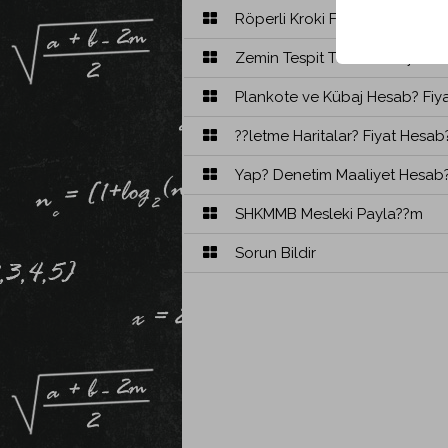
Röperli Kroki Fiyat Hesab?
Zemin Tespit Tutana?? Fiyat?
Plankote ve Kübaj Hesab? Fiy
??letme Haritalar? Fiyat Hesab
Yap? Denetim Maaliyet Hesab
SHKMMB Mesleki Payla??m
Sorun Bildir