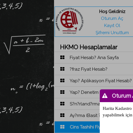
Hoş Geldiniz
Oturum Aç
Kayıt Ol
Şifremi Unuttum
HKMO Hesaplamalar
Fiyat Hesab? Ana Sayfa
?fraz Fiyat Hesab?
Yap? Aplikasyon Fiyat Hesab?
Yap? Denetim Kontrol Fiyat?
Oturum A
S?n?rland?rma Fiyat Hesab?
Harita Kadastro 
yapabilmek için
Ay?rma (Basit ?fraz) Fiyat Hes
Cins Tashihi Fiyat Hesab?