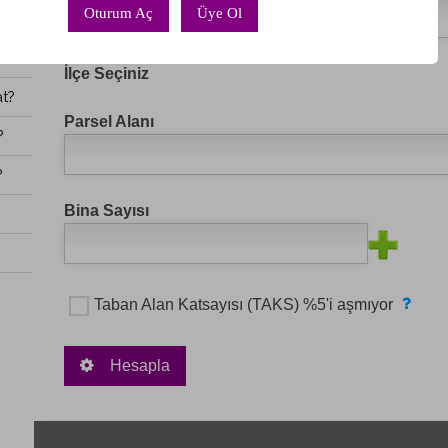
Oturum Aç
Üye Ol
İlçe Seçiniz
at?
Parsel Alanı
?
?
Bina Sayısı
Taban Alan Katsayısı (TAKS) %5'i aşmıyor
Hesapla