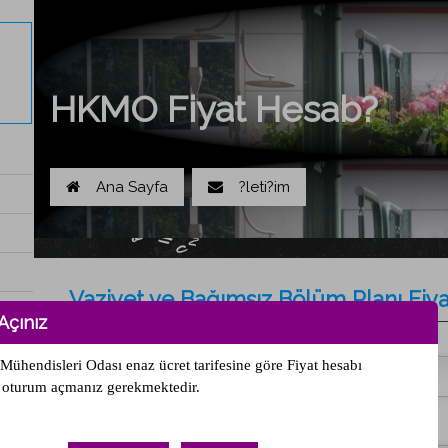
HKMO Fiyat Hesab?
Ana Sayfa
?leti?im
Vaziyet ve Bağımsız Bölüm Planı
Fiy
çınız
Dönem Seçiniz
Mühendisleri Odası enaz ücret tarifesine göre Fiyat hesabı
 oturum açmanız gerekmektedir.
ab?
Şehir Seçiniz