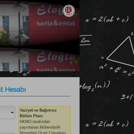
at Hesabı
Vaziyet ve Bağımsız
Bölüm Planı
HKMO tarafından
yayınlanan Mühendislik
Hizmetleri Ücret Cetvelinin