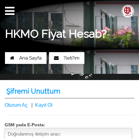
HKMO Fiyat Hesab?
Ana Sayfa
?leti?im
Şifremi Unuttum
Oturum Aç
|
Kayıt Ol
GSM yada E-Posta: