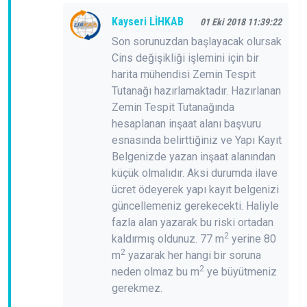
Kayseri LİHKAB
01 Eki 2018 11:39:22
Son sorunuzdan başlayacak olursak
Cins değişikliği işlemini için bir
harita mühendisi Zemin Tespit
Tutanağı hazırlamaktadır. Hazırlanan
Zemin Tespit Tutanağında
hesaplanan inşaat alanı başvuru
esnasında belirttiğiniz ve Yapı Kayıt
Belgenizde yazan inşaat alanından
küçük olmalıdır. Aksi durumda ilave
ücret ödeyerek yapı kayıt belgenizi
güncellemeniz gerekecekti. Haliyle
fazla alan yazarak bu riski ortadan
2
kaldırmış oldunuz. 77 m
yerine 80
2
m
yazarak her hangi bir soruna
2
neden olmaz bu m
ye büyütmeniz
gerekmez.