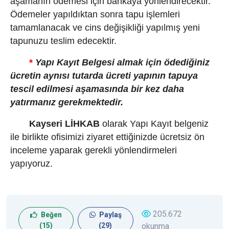
aşamanın ödemesi için bankaya yönlendirecektir.
Ödemeler yapıldıktan sonra tapu işlemleri
tamamlanacak ve cins değişikliği yapılmış yeni
tapunuzu teslim edecektir.
*
Yapı Kayıt Belgesi almak için ödediğiniz
ücretin aynısı tutarda ücreti yapının tapuya
tescil edilmesi aşamasında bir kez daha
yatırmanız gerekmektedir.
Kayseri LİHKAB
olarak Yapı Kayıt belgeniz
ile birlikte ofisimizi ziyaret ettiğinizde ücretsiz ön
inceleme yaparak gerekli yönlendirmeleri
yapıyoruz.
205.672
Beğen
Paylaş
(
15
)
(
29
)
okunma