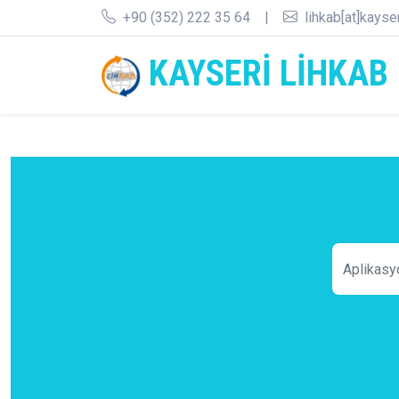
+90 (352) 222 35 64
|
lihkab[at]kayse
KAYSERİ LİHKAB