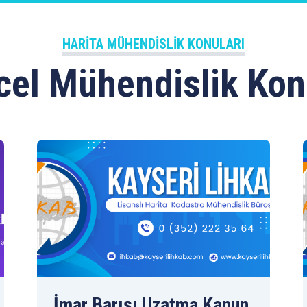
HARITA MÜHENDISLIK KONULARI
el Mühendislik Kon
İmar Barışı Uzatma Kanun