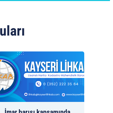
uları
İmar barışı kapsamında