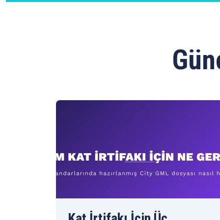
Günc
Kat İrtifakı İçin Üç