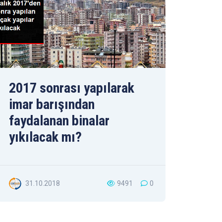
2017 sonrası yapılarak
imar barışından
faydalanan binalar
yıkılacak mı?
31.10.2018
9491
0