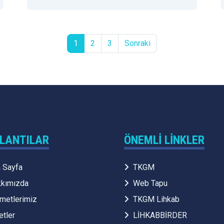
1
2
3
Sonraki
LANTILAR
ÖNEMLI LINKLER
 Sayfa
TKGM
kımızda
Web Tapu
metlerimiz
TKGM Lihkab
etler
LİHKABBİRDER