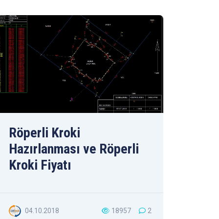
Röperli Kroki
Hazırlanması ve Röperli
Kroki Fiyatı
04.10.2018
18957
2