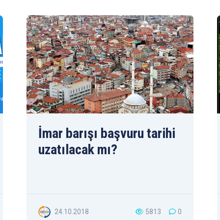
İmar barışı başvuru tarihi
uzatılacak mı?
24.10.2018
5813
0