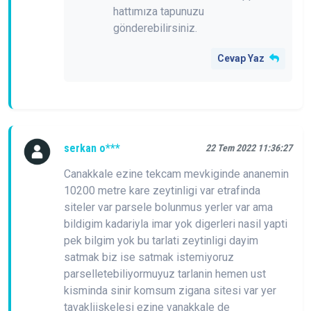
hattımıza tapunuzu
gönderebilirsiniz.
Cevap Yaz
serkan o***
22 Tem 2022 11:36:27
Canakkale ezine tekcam mevkiginde ananemin
10200 metre kare zeytinligi var etrafinda
siteler var parsele bolunmus yerler var ama
bildigim kadariyla imar yok digerleri nasil yapti
pek bilgim yok bu tarlati zeytinligi dayim
satmak biz ise satmak istemiyoruz
parselletebiliyormuyuz tarlanin hemen ust
kisminda sinir komsum zigana sitesi var yer
tavakliiskelesi ezine vanakkale de