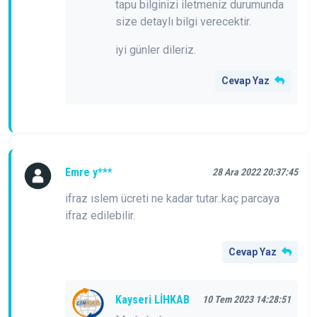
tapu bilginizi iletmeniz durumunda
size detaylı bilgi verecektir.
iyi günler dileriz.
Cevap Yaz
Emre y***
28 Ara 2022 20:37:45
ifraz ıslem ücreti ne kadar tutar..kaç parcaya
ifraz edilebilir.
Cevap Yaz
Kayseri LİHKAB
10 Tem 2023 14:28:51