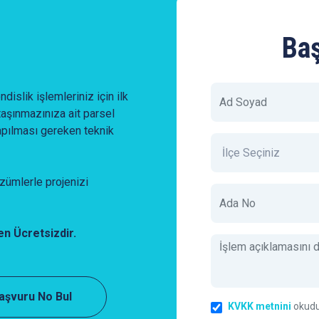
Ba
slik işlemleriniz için ilk
taşınmazınıza ait parsel
apılması gereken teknik
zümlerle projenizi
n Ücretsizdir.
aşvuru No Bul
KVKK metnini
okudum