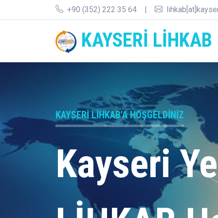
+90 (352) 222 35 64
|
lihkab[at]kayse
KAYSERİ LİHKAB
KAYSERI LİHKAB'A HOŞGELDINIZ
Kayseri Ye