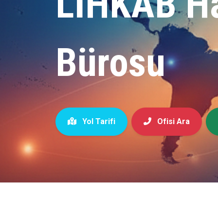
LİHKAB Ha
Bürosu
Yol Tarifi
Ofisi Ara